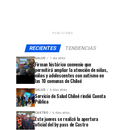
PUBLICIDAD
RECIENTES
TENDENCIAS
SALUD
1 día atrás
Firman histórico convenio que
permitirá ampliar la atención de niñas,
niños y adolescentes con autismo en
las 10 comunas de Chiloé
SALUD
6 días atrás
Servicio de Salud Chiloé rindió Cuenta
Pública
CASTRO
6 días atrás
Este jueves se realizó la apertura
oficial del by pass de Castro