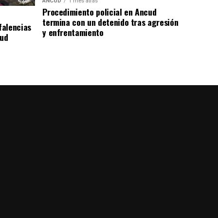
ANCUD
1 mes atrás
Procedimiento policial en Ancud
termina con un detenido tras agresión
falencias
y enfrentamiento
lud