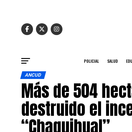
POLICIAL
SALUD
ED
ANCUD
Más de 504 hect
destruido el in
“Chaquihual”