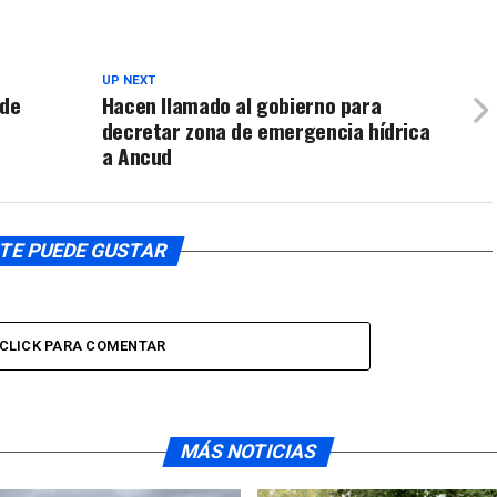
aumentar
o
disminuir
el
UP NEXT
 de
Hacen llamado al gobierno para
volumen.
decretar zona de emergencia hídrica
a Ancud
TE PUEDE GUSTAR
CLICK PARA COMENTAR
MÁS NOTICIAS