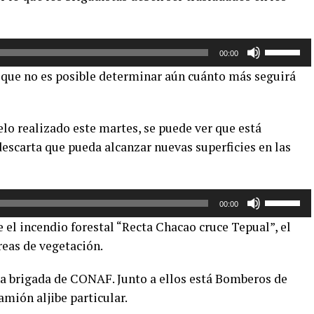
Utiliza
00:00
las
 que no es posible determinar aún cuánto más seguirá
teclas
de
flecha
elo realizado este martes, se puede ver que está
arriba/aba
scarta que pueda alcanzar nuevas superficies en las
para
aumentar
o
Utiliza
disminuir
00:00
las
el
el incendio forestal “Recta Chacao cruce Tepual”, el
teclas
volumen.
reas de vegetación.
de
flecha
a brigada de CONAF. Junto a ellos está Bomberos de
arriba/aba
amión aljibe particular.
para