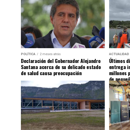
POLÍTICA
2 meses atrás
ACTUALIDAD
Declaración del Gobernador Alejandro
Últimos d
Santana acerca de su delicado estado
entrega i
de salud causa preocupación
millones 
de pequeñ