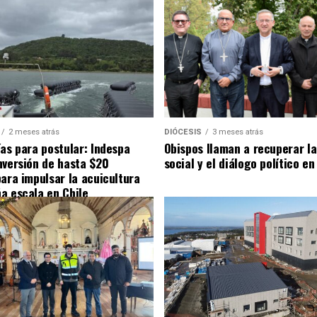
2 meses atrás
DIÓCESIS
3 meses atrás
ías para postular: Indespa
Obispos llaman a recuperar la
nversión de hasta $20
social y el diálogo político en
para impulsar la acuicultura
a escala en Chile