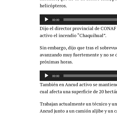
helicópteros.
Reproductor
00:00
de
Dijo el director provincial de CONAF
audio
activo el incendio “Chaquihual”.
Sin embargo, dijo que tras el sobrevu
avanzando muy fuertemente y no se de
próximas horas.
Reproductor
00:00
de
También en Ancud activo se mantiene 
audio
cual afecta una superficie de 20 hectá
Trabajan actualmente un técnico y un
Ancud junto a un camión aljibe y un c