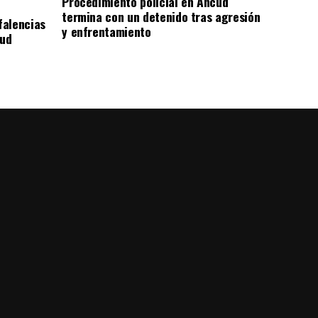
Procedimiento policial en Ancud
termina con un detenido tras agresión
falencias
y enfrentamiento
lud