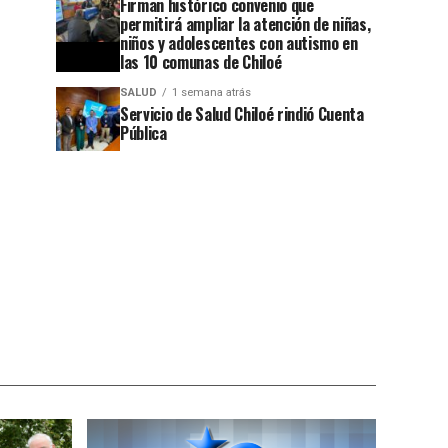
Firman histórico convenio que
permitirá ampliar la atención de niñas,
niños y adolescentes con autismo en
las 10 comunas de Chiloé
SALUD
1 semana atrás
Servicio de Salud Chiloé rindió Cuenta
Pública