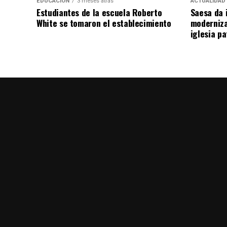
EDUCACIÓN
3 meses atrás
ACTUALIDAD
Estudiantes de la escuela Roberto
Saesa da i
White se tomaron el establecimiento
moderniza
iglesia pa