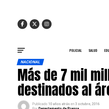
POLICIAL
SALUD
ED
NACIONAL
Más de 7 mil mi
destinados al ár
Publicado
10 años atrás
en
3 octubre, 2016
Por
Departamento de Prensa