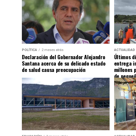
POLÍTICA
2 meses atrás
ACTUALIDAD
Declaración del Gobernador Alejandro
Últimos d
Santana acerca de su delicado estado
entrega i
de salud causa preocupación
millones 
de pequeñ