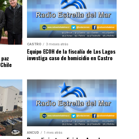
CASTRO
3 meses atrás
Equipo ECOH de la fiscalía de Los Lagos
investiga caso de homicidio en Castro
 paz
 Chile
ANCUD
1 mes atrás