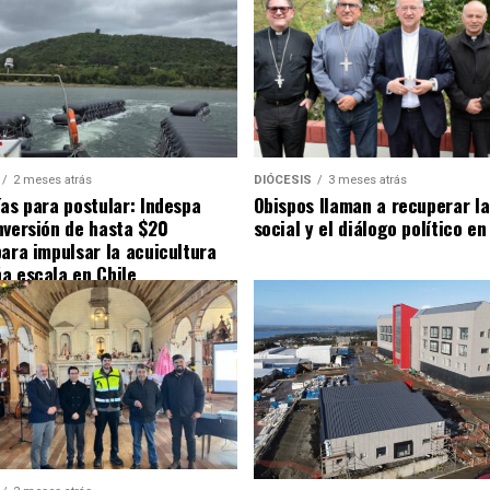
2 meses atrás
DIÓCESIS
3 meses atrás
ías para postular: Indespa
Obispos llaman a recuperar la
nversión de hasta $20
social y el diálogo político en
para impulsar la acuicultura
a escala en Chile