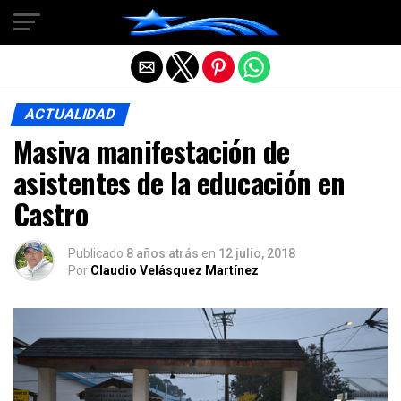
Salir de la versión móvil
ACTUALIDAD
Masiva manifestación de
asistentes de la educación en
Castro
Publicado
8 años atrás
en
12 julio, 2018
Por
Claudio Velásquez Martínez