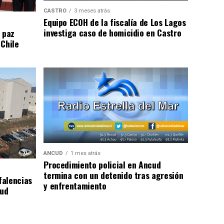
CASTRO
3 meses atrás
Equipo ECOH de la fiscalía de Los Lagos
investiga caso de homicidio en Castro
 paz
 Chile
ANCUD
1 mes atrás
Procedimiento policial en Ancud
termina con un detenido tras agresión
falencias
y enfrentamiento
lud