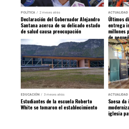
POLÍTICA
2 meses atrás
ACTUALIDAD
Declaración del Gobernador Alejandro
Últimos d
Santana acerca de su delicado estado
entrega i
de salud causa preocupación
millones 
de pequeñ
EDUCACIÓN
3 meses atrás
ACTUALIDAD
Estudiantes de la escuela Roberto
Saesa da i
White se tomaron el establecimiento
moderniza
iglesia pa