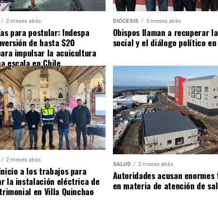
2 meses atrás
DIÓCESIS
3 meses atrás
ías para postular: Indespa
Obispos llaman a recuperar la
nversión de hasta $20
social y el diálogo político en
para impulsar la acuicultura
a escala en Chile
2 meses atrás
SALUD
2 meses atrás
nicio a los trabajos para
Autoridades acusan enormes 
r la instalación eléctrica de
en materia de atención de sa
trimonial en Villa Quinchao