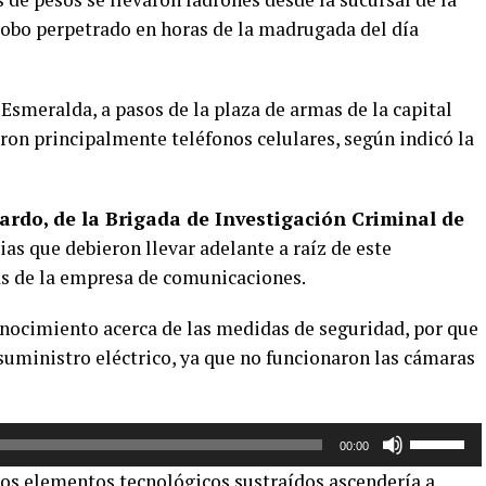
 robo perpetrado en horas de la madrugada del día
e Esmeralda, a pasos de la plaza de armas de la capital
eron principalmente teléfonos celulares, según indicó la
rdo, de la Brigada de Investigación Criminal de
ncias que debieron llevar adelante a raíz de este
nas de la empresa de comunicaciones.
conocimiento acerca de las medidas de seguridad, por que
 suministro eléctrico, ya que no funcionaron las cámaras
Utiliza
00:00
las
os elementos tecnológicos sustraídos ascendería a