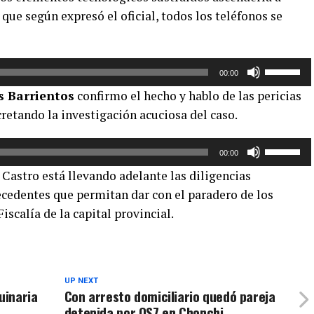
teclas
que según expresó el oficial, todos los teléfonos se
de
flecha
arriba/aba
Utiliza
para
00:00
las
aumentar
is Barrientos
confirmo el hecho y hablo de las pericias
teclas
o
cretando la investigación acuciosa del caso.
de
disminuir
flecha
el
Utiliza
arriba/aba
volumen.
00:00
las
para
 Castro está llevando adelante las diligencias
teclas
aumentar
ecedentes que permitan dar con el paradero de los
de
o
iscalía de la capital provincial.
flecha
disminuir
arriba/aba
el
para
volumen.
aumentar
o
UP NEXT
uinaria
Con arresto domiciliario quedó pareja
disminuir
detenida por OS7 en Chonchi
el