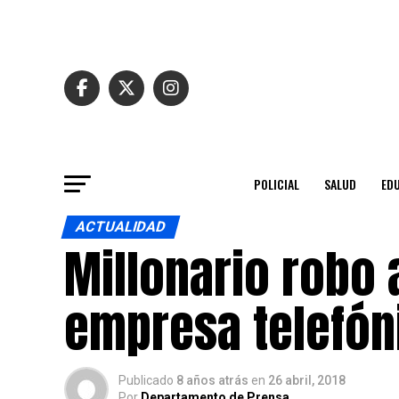
POLICIAL
SALUD
ED
ACTUALIDAD
Millonario robo 
empresa telefón
Publicado
8 años atrás
en
26 abril, 2018
Por
Departamento de Prensa