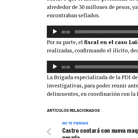
audio
alrededor de 30 millones de pesos, ya 
encontraban sellados.
Reproductor
00:00
de
Por su parte, el
fiscal en el caso Lu
audio
realizadas, confirmando el ilícito, de
Reproductor
00:00
de
La Brigada especializada de la PDI de
audio
investigativas, para poder reunir ant
delincuentes, en coordinación con la F
ARTÍCULOS RELACIONADOS:
NO TE PIERDAS
Castro contará con nueva maq
pesada