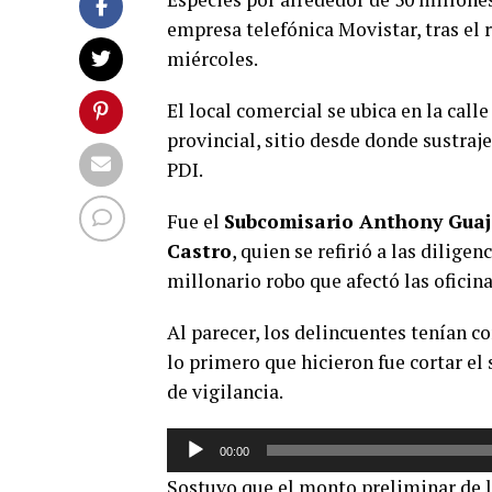
empresa telefónica Movistar, tras el
miércoles.
El local comercial se ubica en la call
provincial, sitio desde donde sustraj
PDI.
Fue el
Subcomisario Anthony Guaja
Castro
, quien se refirió a las dilige
millonario robo que afectó las ofici
Al parecer, los delincuentes tenían 
lo primero que hicieron fue cortar el
de vigilancia.
Reproductor
00:00
de
Sostuvo que el monto preliminar de l