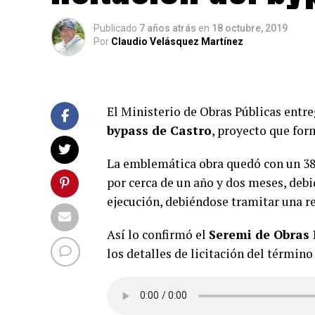
Publicado
7 años atrás
en
18 octubre, 2019
Por
Claudio Velásquez Martínez
El Ministerio de Obras Públicas entre
bypass de Castro
, proyecto que for
La emblemática obra quedó con un 38 
por cerca de un año y dos meses, debi
ejecución, debiéndose tramitar una r
Así lo confirmó el
Seremi de Obras 
los detalles de licitación del términ