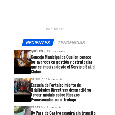
PUBLICIDAD
RECIENTES
TENDENCIAS
QUEILEN
15 horas atrás
Concejo Municipal de Queilen conoce
los avances en gestión y estrategias
que se impulsa desde el Servicio Salud
Chiloé
SALUD
15 horas atrás
Escuela de Fortalecimiento de
Habilidades Directivas desarrolló su
tercer módulo sobre Riesgos
Psicosociales en el Trabajo
CASTRO
2 días atrás
By Pass de Castro seguirá sin transito