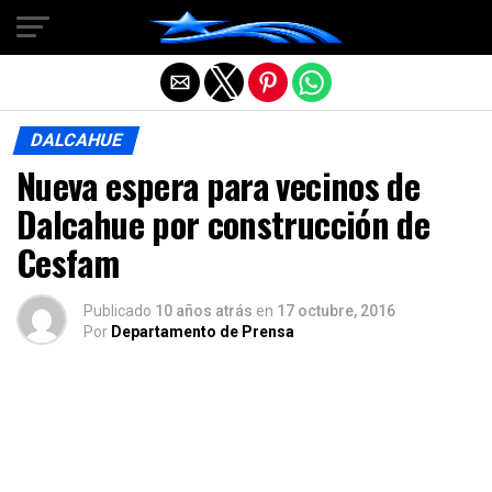
Salir de la versión móvil
DALCAHUE
Nueva espera para vecinos de
Dalcahue por construcción de
Cesfam
Publicado
10 años atrás
en
17 octubre, 2016
Por
Departamento de Prensa