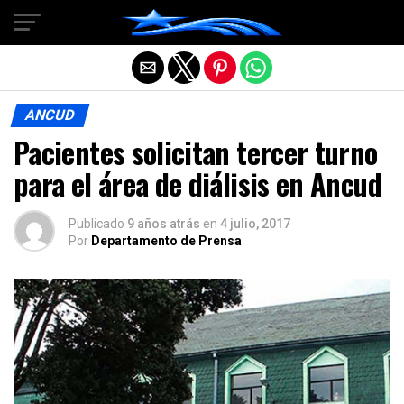
Salir de la versión móvil
ANCUD
Pacientes solicitan tercer turno
para el área de diálisis en Ancud
Publicado
9 años atrás
en
4 julio, 2017
Por
Departamento de Prensa