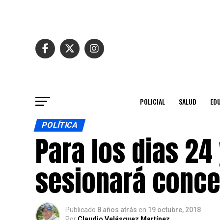
POLICIAL
SALUD
ED
POLÍTICA
Para los dias 24
sesionará conce
Publicado
8 años atrás
en
19 octubre, 2018
Por
Claudio Velásquez Martínez