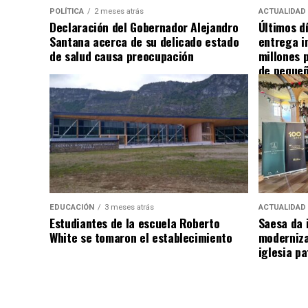
POLÍTICA
2 meses atrás
ACTUALIDAD
Declaración del Gobernador Alejandro
Últimos d
Santana acerca de su delicado estado
entrega i
de salud causa preocupación
millones 
de pequeñ
EDUCACIÓN
3 meses atrás
ACTUALIDAD
Estudiantes de la escuela Roberto
Saesa da i
White se tomaron el establecimiento
moderniza
iglesia pa