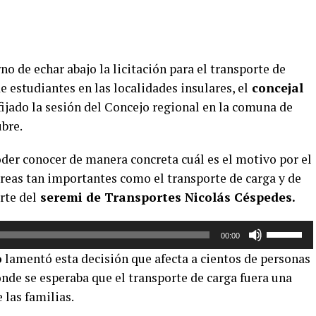
o de echar abajo la licitación para el transporte de
e estudiantes en las localidades insulares, el
concejal
fijado la sesión del Concejo regional en la comuna de
ubre.
oder conocer de manera concreta cuál es el motivo por el
áreas tan importantes como el transporte de carga y de
rte del
seremi de Transportes Nicolás Céspedes.
Utiliza
00:00
las
o
lamentó esta decisión que afecta a cientos de personas
teclas
onde se esperaba que el transporte de carga fuera una
de
 las familias.
flecha
arriba/aba