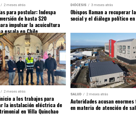
2 meses atrás
DIÓCESIS
3 meses atrás
ías para postular: Indespa
Obispos llaman a recuperar la
nversión de hasta $20
social y el diálogo político en
para impulsar la acuicultura
a escala en Chile
2 meses atrás
SALUD
2 meses atrás
nicio a los trabajos para
Autoridades acusan enormes 
r la instalación eléctrica de
en materia de atención de sa
trimonial en Villa Quinchao