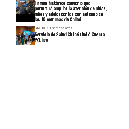
Firman histórico convenio que
permitirá ampliar la atención de niñas,
niños y adolescentes con autismo en
las 10 comunas de Chiloé
SALUD
1 semana atrás
Servicio de Salud Chiloé rindió Cuenta
Pública
jo
jo