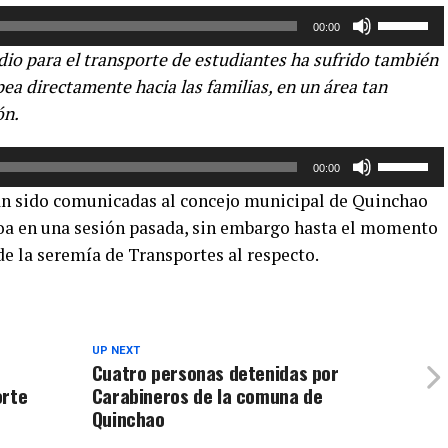
Utiliza
para
00:00
las
aumentar
idio para el transporte de estudiantes ha sufrido también
teclas
o
ea directamente hacia las familias, en un área tan
de
disminuir
ón.
flecha
el
arriba/aba
volumen.
Utiliza
para
00:00
las
aumentar
n sido comunicadas al concejo municipal de Quinchao
teclas
o
loa en una sesión pasada, sin embargo hasta el momento
de
disminuir
e la seremía de Transportes al respecto.
flecha
el
arriba/aba
volumen.
para
aumentar
o
UP NEXT
e
Cuatro personas detenidas por
disminuir
orte
Carabineros de la comuna de
el
Quinchao
volumen.