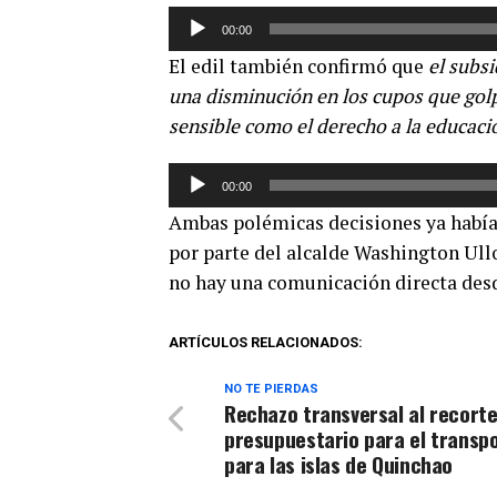
Reproductor
00:00
de
El edil también confirmó que
el subs
audio
una disminución en los cupos que golp
sensible como el derecho a la educaci
Reproductor
00:00
de
Ambas polémicas decisiones ya había
audio
por parte del alcalde Washington Ul
no hay una comunicación directa desd
ARTÍCULOS RELACIONADOS:
NO TE PIERDAS
Rechazo transversal al recort
presupuestario para el transp
para las islas de Quinchao