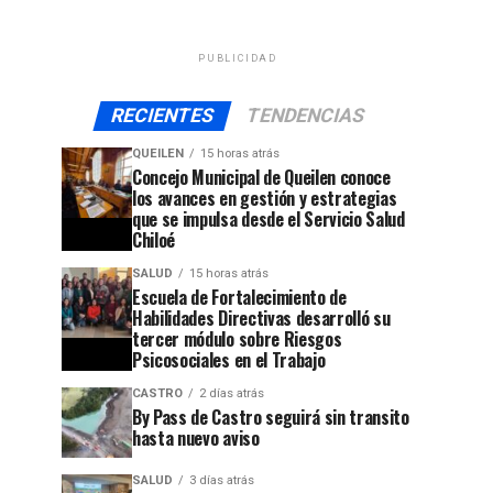
PUBLICIDAD
RECIENTES
TENDENCIAS
QUEILEN
15 horas atrás
Concejo Municipal de Queilen conoce
los avances en gestión y estrategias
que se impulsa desde el Servicio Salud
Chiloé
SALUD
15 horas atrás
Escuela de Fortalecimiento de
Habilidades Directivas desarrolló su
tercer módulo sobre Riesgos
Psicosociales en el Trabajo
CASTRO
2 días atrás
By Pass de Castro seguirá sin transito
hasta nuevo aviso
SALUD
3 días atrás
jo