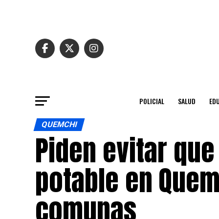
POLICIAL
SALUD
ED
QUEMCHI
Piden evitar que
potable en Quemc
comunas