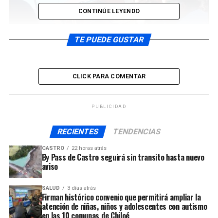
CONTINÚE LEYENDO
TE PUEDE GUSTAR
ARTÍCULOS RELACIONADOS:
CLICK PARA COMENTAR
UP NEXT
Una intensa primera jornada cumplió el presidente Boric
en Chiloé
PUBLICIDAD
NO TE PIERDAS
RECIENTES
TENDENCIAS
Visita de Gabriel Boric a Chiloé, sus actividades
presidenciales
CASTRO
22 horas atrás
By Pass de Castro seguirá sin transito hasta nuevo
aviso
SALUD
3 días atrás
Firman histórico convenio que permitirá ampliar la
atención de niñas, niños y adolescentes con autismo
en las 10 comunas de Chiloé