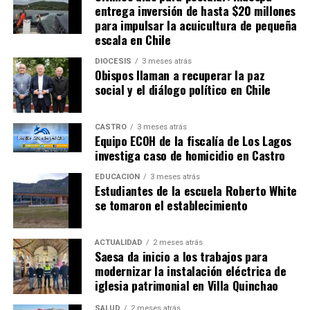
entrega inversión de hasta $20 millones
para impulsar la acuicultura de pequeña
escala en Chile
DIÓCESIS
3 meses atrás
Obispos llaman a recuperar la paz
social y el diálogo político en Chile
CASTRO
3 meses atrás
Equipo ECOH de la fiscalía de Los Lagos
investiga caso de homicidio en Castro
EDUCACIÓN
3 meses atrás
Estudiantes de la escuela Roberto White
se tomaron el establecimiento
ACTUALIDAD
2 meses atrás
Saesa da inicio a los trabajos para
modernizar la instalación eléctrica de
iglesia patrimonial en Villa Quinchao
SALUD
2 meses atrás