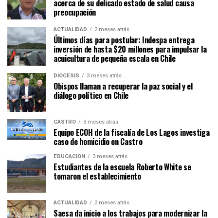
acerca de su delicado estado de salud causa
preocupación
ACTUALIDAD
2 meses atrás
Últimos días para postular: Indespa entrega
inversión de hasta $20 millones para impulsar la
acuicultura de pequeña escala en Chile
DIÓCESIS
3 meses atrás
Obispos llaman a recuperar la paz social y el
diálogo político en Chile
CASTRO
3 meses atrás
Equipo ECOH de la fiscalía de Los Lagos investiga
caso de homicidio en Castro
EDUCACIÓN
3 meses atrás
Estudiantes de la escuela Roberto White se
tomaron el establecimiento
ACTUALIDAD
2 meses atrás
Saesa da inicio a los trabajos para modernizar la