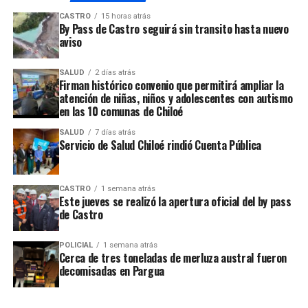
En este sentido, el Coordinador para el Estado de la
audio
CASTRO
15 horas atrás
visita del Papa Francisco, Benito Baranda, expresó que
By Pass de Castro seguirá sin transito hasta nuevo
aviso
este programa se realizó de acuerdo a los
requerimientos del Santo Padre y también de los fieles
SALUD
2 días atrás
que asistirán a estos encuentros.
Firman histórico convenio que permitirá ampliar la
atención de niñas, niños y adolescentes con autismo
Reproductor
en las 10 comunas de Chiloé
00:00
00:00
de
El detalle de estos encuentros y los horarios serán
SALUD
7 días atrás
audio
Servicio de Salud Chiloé rindió Cuenta Pública
entregados en el programa oficial de la Visita, lo cual se
estima que suceda dos meses antes de la llegada del
Papa Francisco a Chile.
CASTRO
1 semana atrás
Este jueves se realizó la apertura oficial del by pass
de Castro
ARTÍCULOS RELACIONADOS:
UP NEXT
POLICIAL
1 semana atrás
Comité Permanente de la Conferencia Episcopal se
Cerca de tres toneladas de merluza austral fueron
pronuncia por despenalización del aborto
decomisadas en Pargua
NO TE PIERDAS
Anuncian fecha de visita del Papa Francisco a Chile