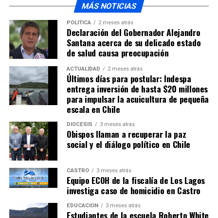
MÁS NOTICIAS
POLÍTICA
2 meses atrás
Declaración del Gobernador Alejandro
Santana acerca de su delicado estado
de salud causa preocupación
ACTUALIDAD
2 meses atrás
Últimos días para postular: Indespa
entrega inversión de hasta $20 millones
para impulsar la acuicultura de pequeña
escala en Chile
DIÓCESIS
3 meses atrás
Obispos llaman a recuperar la paz
social y el diálogo político en Chile
CASTRO
3 meses atrás
Equipo ECOH de la fiscalía de Los Lagos
investiga caso de homicidio en Castro
EDUCACIÓN
3 meses atrás
Estudiantes de la escuela Roberto White