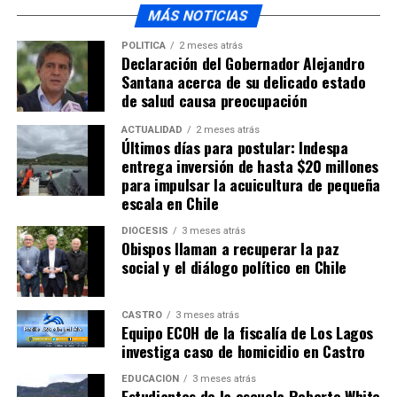
MÁS NOTICIAS
POLÍTICA
2 meses atrás
Declaración del Gobernador Alejandro
Santana acerca de su delicado estado
de salud causa preocupación
ACTUALIDAD
2 meses atrás
Últimos días para postular: Indespa
entrega inversión de hasta $20 millones
para impulsar la acuicultura de pequeña
escala en Chile
DIÓCESIS
3 meses atrás
Obispos llaman a recuperar la paz
social y el diálogo político en Chile
CASTRO
3 meses atrás
Equipo ECOH de la fiscalía de Los Lagos
investiga caso de homicidio en Castro
EDUCACIÓN
3 meses atrás
Estudiantes de la escuela Roberto White