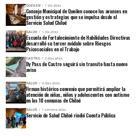
autoridades que la resolución sanitaria se obtendrá
QUEILEN
1 día atrás
durante este mes de junio.
Concejo Municipal de Queilen conoce los avances en
gestión y estrategias que se impulsa desde el
Servicio Salud Chiloé
ARTÍCULOS RELACIONADOS:
SALUD
1 día atrás
UP NEXT
Escuela de Fortalecimiento de Habilidades Directivas
Dirigente Andrés Ojeda analiza situación actual de
desarrolló su tercer módulo sobre Riesgos
Chiloé
Psicosociales en el Trabajo
NO TE PIERDAS
CASTRO
2 días atrás
Servicio de Salud Chiloé entregará ambulancias para red
By Pass de Castro seguirá sin transito hasta nuevo
asistencial
aviso
SALUD
4 días atrás
Firman histórico convenio que permitirá ampliar la
atención de niñas, niños y adolescentes con autismo
en las 10 comunas de Chiloé
SALUD
1 semana atrás
Servicio de Salud Chiloé rindió Cuenta Pública