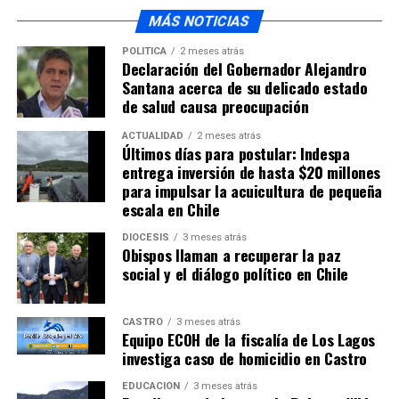
MÁS NOTICIAS
POLÍTICA
2 meses atrás
Declaración del Gobernador Alejandro
Santana acerca de su delicado estado
de salud causa preocupación
ACTUALIDAD
2 meses atrás
Últimos días para postular: Indespa
entrega inversión de hasta $20 millones
para impulsar la acuicultura de pequeña
escala en Chile
DIÓCESIS
3 meses atrás
Obispos llaman a recuperar la paz
social y el diálogo político en Chile
CASTRO
3 meses atrás
Equipo ECOH de la fiscalía de Los Lagos
investiga caso de homicidio en Castro
EDUCACIÓN
3 meses atrás