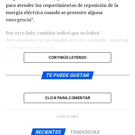
para atender los requerimientos de reposición de la
energía eléctrica cuando se presente alguna
emergencia”.
Por otro lado, también indicó que no habrá
desconexiones programadas en este territorio, mientras
continúe este proceso.
CONTINÚE LEYENDO
Millán, recordó a la comunidad que Saesa mantiene
abiertos sus canales de contacto: 600 401 2020; o SMS
gratuito al 4020.
TE PUEDE GUSTAR
ARTÍCULOS RELACIONADOS:
CLICK PARA COMENTAR
UP NEXT
Área salud de la provincia focalizado en atenciones de
urgencia
PUBLICIDAD
NO TE PIERDAS
Ministro de Economía anunció empezar a entregar el
RECIENTES
TENDENCIAS