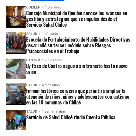
bono de ayuda
QUEILEN
1 día atrás
Concejo Municipal de Queilen conoce los avances en
gestión y estrategias que se impulsa desde el
Servicio Salud Chiloé
SALUD
1 día atrás
Escuela de Fortalecimiento de Habilidades Directivas
desarrolló su tercer módulo sobre Riesgos
Psicosociales en el Trabajo
CASTRO
2 días atrás
By Pass de Castro seguirá sin transito hasta nuevo
aviso
SALUD
4 días atrás
Firman histórico convenio que permitirá ampliar la
atención de niñas, niños y adolescentes con autismo
en las 10 comunas de Chiloé
SALUD
1 semana atrás
Servicio de Salud Chiloé rindió Cuenta Pública