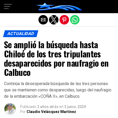
Salir de la versión móvil
ACTUALIDAD
Se amplió la búsqueda hasta
Chiloé de los tres tripulantes
desaparecidos por naufragio en
Calbuco
Continúa la desesperada búsqueda de las tres personas
que se mantienen como desparecidas, luego del naufragio
de la embarcación «COÑA II», en Calbuco.
Publicado
2 años atrás
en
3 junio, 2024
Por
Claudio Velásquez Martínez