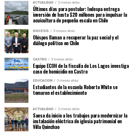
ACTUALIDAD
2 meses atrás
Últimos días para postular: Indespa entrega
inversión de hasta $20 millones para impulsar la
acuicultura de pequeña escala en Chile
DIÓCESIS
3 meses atrás
Obispos llaman a recuperar la paz social y el
diálogo político en Chile
CASTRO
3 meses atrás
Equipo ECOH de la fiscalía de Los Lagos investiga
caso de homicidio en Castro
EDUCACIÓN
3 meses atrás
Estudiantes de la escuela Roberto White se
tomaron el establecimiento
ACTUALIDAD
2 meses atrás
Saesa da inicio a los trabajos para modernizar la
instalación eléctrica de iglesia patrimonial en
Villa Quinchao