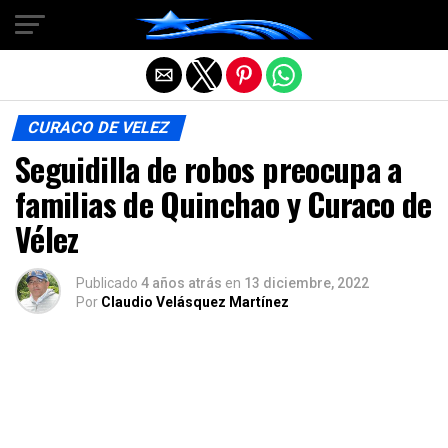
Salir de la versión móvil
CURACO DE VELEZ
Seguidilla de robos preocupa a
familias de Quinchao y Curaco de
Vélez
Publicado
4 años atrás
en
13 diciembre, 2022
Por
Claudio Velásquez Martínez