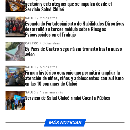
gestión y estrategias que se impulsa desde el
Servicio Salud Chiloé
SALUD
2 días atrás
La querella interpuesta aún debe ser analizada y
Escuela de Fortalecimiento de Habilidades Directivas
admitida por el Poder Judicial, en tanto la lactante
desarrolló su tercer módulo sobre Riesgos
Psicosociales en el Trabajo
permanece internada en el Hospital de Puerto Montt, al
cuidado de los equipos de salud y a la espera de la
CASTRO
3 días atrás
By Pass de Castro seguirá sin transito hasta nuevo
evolución de su estado.
aviso
ARTÍCULOS RELACIONADOS:
SALUD
5 días atrás
Firman histórico convenio que permitirá ampliar la
UP NEXT
atención de niñas, niños y adolescentes con autismo
Alcalde de Chonchi insiste en la urgencia de terminar
en las 10 comunas de Chiloé
con el confinamiento
SALUD
1 semana atrás
NO TE PIERDAS
Servicio de Salud Chiloé rindió Cuenta Pública
Pdi investiga graves lesiones en lactante de Chonchi
trasladada a Puerto Montt
MÁS NOTICIAS