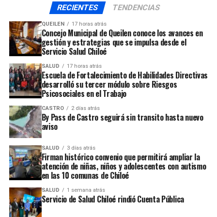
audio
RECIENTES
TENDENCIAS
chilenos habilitados para sufragar sólo lo hicieron 5
millones 495 mil, es decir, casi 8 millones de personas, el
QUEILEN
17 horas atrás
Concejo Municipal de Queilen conoce los avances en
59% del padrón electoral, se abstuvo de votar.
gestión y estrategias que se impulsa desde el
Servicio Salud Chiloé
ARTÍCULOS RELACIONADOS:
SALUD
17 horas atrás
Escuela de Fortalecimiento de Habilidades Directivas
UP NEXT
Presidente de RN respalda a candidato Federico Kruger
desarrolló su tercer módulo sobre Riesgos
Psicosociales en el Trabajo
NO TE PIERDAS
Candidato a alcalde criticó actual administración de
CASTRO
2 días atrás
By Pass de Castro seguirá sin transito hasta nuevo
Corporación
aviso
SALUD
3 días atrás
Firman histórico convenio que permitirá ampliar la
atención de niñas, niños y adolescentes con autismo
en las 10 comunas de Chiloé
SALUD
1 semana atrás
Servicio de Salud Chiloé rindió Cuenta Pública