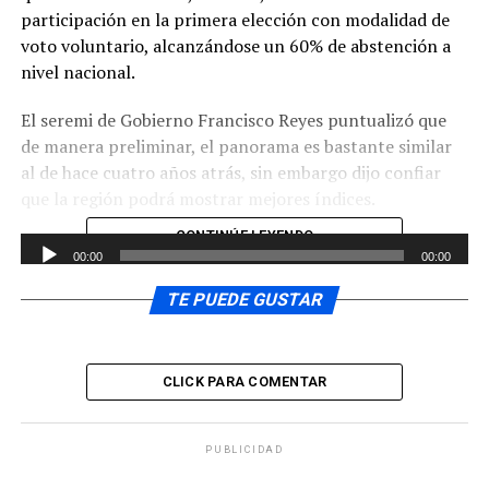
participación en la primera elección con modalidad de
voto voluntario, alcanzándose un 60% de abstención a
nivel nacional.
El seremi de Gobierno Francisco Reyes puntualizó que
de manera preliminar, el panorama es bastante similar
al de hace cuatro años atrás, sin embargo dijo confiar
que la región podrá mostrar mejores índices.
CONTINÚE LEYENDO
Reproductor
00:00
00:00
de
Planteo el vocero de Gobierno en la región que la
audio
TE PUEDE GUSTAR
presentación a la comunidad de buenos programas de
trabajo por parte de los candidatos de las diferentes
comunas, permite que más personas acudan a votar el
CLICK PARA COMENTAR
23 de octubre.
Reproductor
PUBLICIDAD
00:00
00:00
de
En 2012, a nivel nacional, de los 13 millones 404 mil