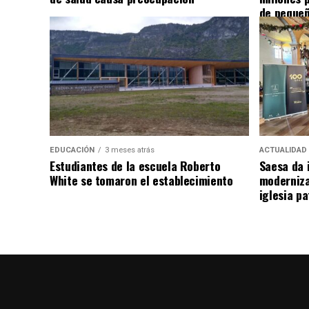
de pequeñ
EDUCACIÓN
3 meses atrás
ACTUALIDAD
Estudiantes de la escuela Roberto
Saesa da i
White se tomaron el establecimiento
moderniza
iglesia pa