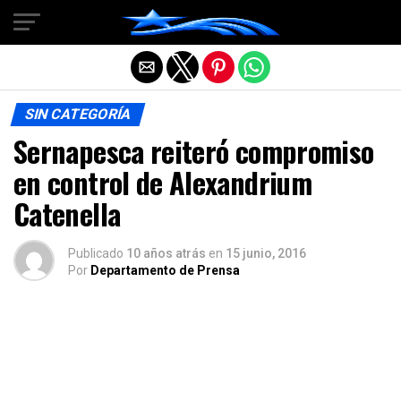
Salir de la versión móvil
SIN CATEGORÍA
Sernapesca reiteró compromiso
en control de Alexandrium
Catenella
Publicado
10 años atrás
en
15 junio, 2016
Por
Departamento de Prensa