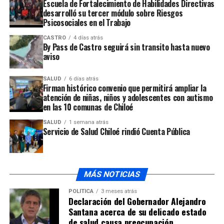
Escuela de Fortalecimiento de Habilidades Directivas
desarrolló su tercer módulo sobre Riesgos
En tanto, el
alcalde Cristian Ojeda
manifestó que está
Psicosociales en el Trabajo
realizando junto a la familia las gestiones ante la fiscal
CASTRO
4 días atrás
que investiga el caso para que el grupo de militares
By Pass de Castro seguirá sin transito hasta nuevo
provenientes de la ciudad de Osorno pueda continuar en
aviso
los trabajos de búsqueda.
SALUD
6 días atrás
Firman histórico convenio que permitirá ampliar la
atención de niñas, niños y adolescentes con autismo
en las 10 comunas de Chiloé
Cabe indicar que en las labores de búsqueda han
SALUD
1 semana atrás
Servicio de Salud Chiloé rindió Cuenta Pública
participado bomberos de Quellón, Castro y Dalcahue,
Carabineros, Gope, la Unidad de Rescate de Osorno,
grupo de drones, ONG, militares de Osorno, Central
Omega, comunidad y familiares.
MÁS NOTICIAS
POLÍTICA
3 meses atrás
ARTÍCULOS RELACIONADOS:
Declaración del Gobernador Alejandro
Santana acerca de su delicado estado
UP NEXT
Comunas de Quellón y Quemchi retroceden en Plan Paso
de salud causa preocupación