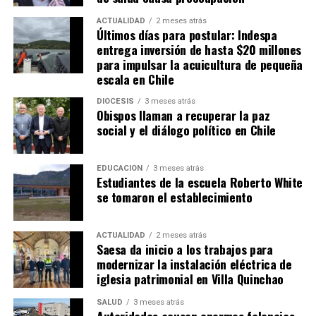
a Paso
ACTUALIDAD
2 meses atrás
Últimos días para postular: Indespa
NO TE PIERDAS
Fue encontrado sin vida hombre que había caido al mar
entrega inversión de hasta $20 millones
en canal Yelcho
para impulsar la acuicultura de pequeña
escala en Chile
DIÓCESIS
3 meses atrás
Obispos llaman a recuperar la paz
social y el diálogo político en Chile
EDUCACIÓN
3 meses atrás
Estudiantes de la escuela Roberto White
se tomaron el establecimiento
ACTUALIDAD
2 meses atrás
Saesa da inicio a los trabajos para
modernizar la instalación eléctrica de
iglesia patrimonial en Villa Quinchao
SALUD
3 meses atrás
Autoridades acusan enormes falencias