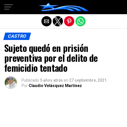
Salir de la versión móvil
CASTRO
Sujeto quedó en prisión
preventiva por el delito de
femicidio tentado
Publicado
5 años atrás
en
27 septiembre, 2021
Por
Claudio Velásquez Martínez