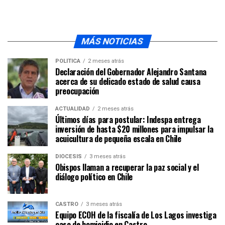
MÁS NOTICIAS
POLÍTICA
2 meses atrás
Declaración del Gobernador Alejandro Santana
acerca de su delicado estado de salud causa
preocupación
ACTUALIDAD
2 meses atrás
Últimos días para postular: Indespa entrega
inversión de hasta $20 millones para impulsar la
acuicultura de pequeña escala en Chile
DIÓCESIS
3 meses atrás
Obispos llaman a recuperar la paz social y el
diálogo político en Chile
CASTRO
3 meses atrás
Equipo ECOH de la fiscalía de Los Lagos investiga
caso de homicidio en Castro