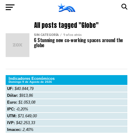
All posts tagged "Globe"
SIN CATEGORÍA
9 años atrás
6 Stunning new co-working spaces around the
globe
Indicadores Económicos
Domingo 9 de Agosto de 2026
UF:
$40.844,79
Dólar:
$913,86
Euro:
$1.053,08
IPC:
-0,20%
UTM:
$71.649,00
IVP:
$42.253,33
Imacec:
2,40%