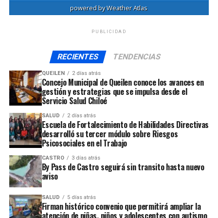
powered by
Weather Atlas
PUBLICIDAD
RECIENTES
TENDENCIAS
QUEILEN
2 días atrás
Concejo Municipal de Queilen conoce los avances en
gestión y estrategias que se impulsa desde el
Servicio Salud Chiloé
SALUD
2 días atrás
Escuela de Fortalecimiento de Habilidades Directivas
desarrolló su tercer módulo sobre Riesgos
Psicosociales en el Trabajo
CASTRO
3 días atrás
By Pass de Castro seguirá sin transito hasta nuevo
aviso
SALUD
5 días atrás
Firman histórico convenio que permitirá ampliar la
atención de niñas, niños y adolescentes con autismo