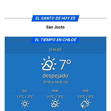
EL SANTO DE HOY ES
San Justo
EL TIEMPO EN CHILOÉ
CHILOÉ
7°
despejado
07:55
18:05 -04
lun
mar
mié
11
°C
/ 1
°C
11
°C
/ 3
°C
11
°C
/ 5
°C