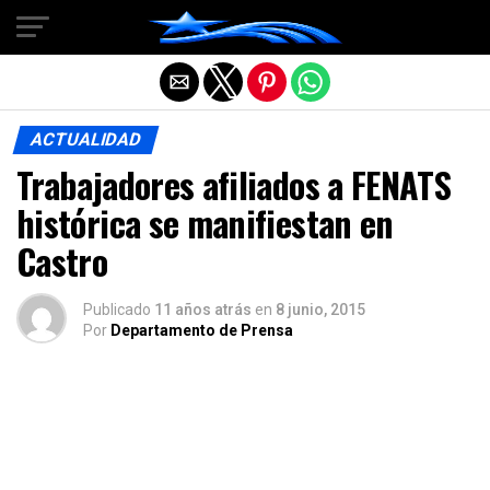
Salir de la versión móvil
ACTUALIDAD
Trabajadores afiliados a FENATS
histórica se manifiestan en
Castro
Publicado
11 años atrás
en
8 junio, 2015
Por
Departamento de Prensa