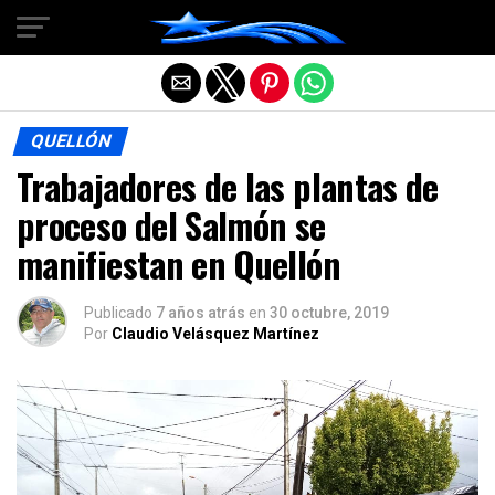
Salir de la versión móvil
QUELLÓN
Trabajadores de las plantas de
proceso del Salmón se
manifiestan en Quellón
Publicado
7 años atrás
en
30 octubre, 2019
Por
Claudio Velásquez Martínez