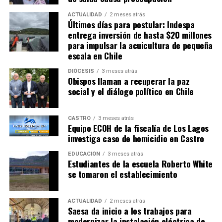
ACTUALIDAD
2 meses atrás
Últimos días para postular: Indespa
entrega inversión de hasta $20 millones
para impulsar la acuicultura de pequeña
escala en Chile
DIÓCESIS
3 meses atrás
Obispos llaman a recuperar la paz
social y el diálogo político en Chile
CASTRO
3 meses atrás
Equipo ECOH de la fiscalía de Los Lagos
investiga caso de homicidio en Castro
EDUCACIÓN
3 meses atrás
Estudiantes de la escuela Roberto White
se tomaron el establecimiento
ACTUALIDAD
2 meses atrás
Saesa da inicio a los trabajos para
modernizar la instalación eléctrica de