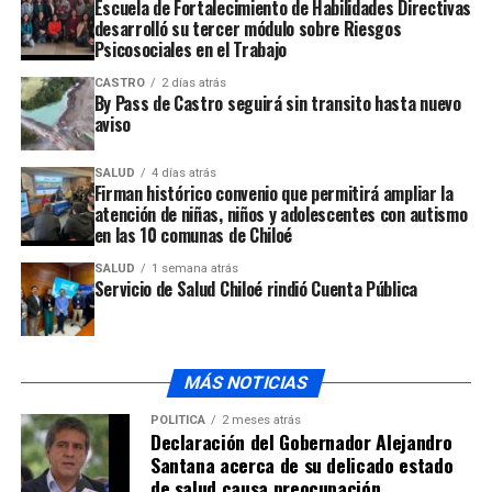
Escuela de Fortalecimiento de Habilidades Directivas
desarrolló su tercer módulo sobre Riesgos
Psicosociales en el Trabajo
CASTRO
2 días atrás
By Pass de Castro seguirá sin transito hasta nuevo
aviso
SALUD
4 días atrás
Firman histórico convenio que permitirá ampliar la
atención de niñas, niños y adolescentes con autismo
en las 10 comunas de Chiloé
SALUD
1 semana atrás
Servicio de Salud Chiloé rindió Cuenta Pública
MÁS NOTICIAS
POLÍTICA
2 meses atrás
Declaración del Gobernador Alejandro
Santana acerca de su delicado estado
de salud causa preocupación