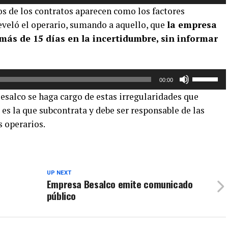
las
s de los contratos aparecen como los factores
teclas
reveló el operario, sumando a aquello, que
la empresa
de
más de 15 días en la incertidumbre, sin informar
flecha
arriba/aba
para
aumentar
Utiliza
00:00
o
las
salco se haga cargo de estas irregularidades que
disminuir
teclas
 es la que subcontrata y debe ser responsable de las
el
de
s operarios.
volumen.
flecha
arriba/aba
para
aumentar
o
UP NEXT
Empresa Besalco emite comunicado
disminuir
público
el
volumen.