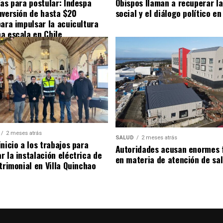
ías para postular: Indespa
Obispos llaman a recuperar la
nversión de hasta $20
social y el diálogo político en
para impulsar la acuicultura
a escala en Chile
2 meses atrás
SALUD
2 meses atrás
nicio a los trabajos para
Autoridades acusan enormes 
r la instalación eléctrica de
en materia de atención de sa
trimonial en Villa Quinchao