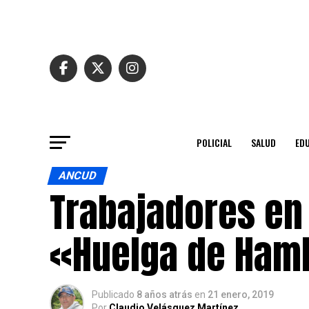
POLICIAL
SALUD
ED
ANCUD
Trabajadores en
«Huelga de Ham
Publicado
8 años atrás
en
21 enero, 2019
Por
Claudio Velásquez Martínez