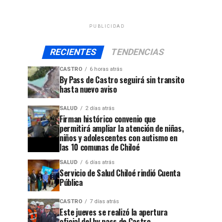
PUBLICIDAD
RECIENTES
TENDENCIAS
CASTRO
6 horas atrás
By Pass de Castro seguirá sin transito
hasta nuevo aviso
SALUD
2 días atrás
Firman histórico convenio que
permitirá ampliar la atención de niñas,
niños y adolescentes con autismo en
las 10 comunas de Chiloé
SALUD
6 días atrás
Servicio de Salud Chiloé rindió Cuenta
Pública
CASTRO
7 días atrás
Este jueves se realizó la apertura
oficial del by pass de Castro