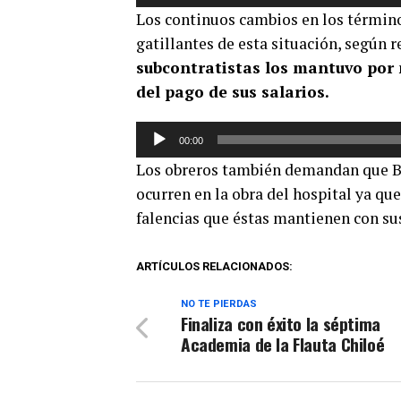
de
Los continuos cambios en los término
audio
gatillantes de esta situación, según 
subcontratistas los mantuvo por 
del pago de sus salarios.
Reproductor
00:00
de
Los obreros también demandan que Be
audio
ocurren en la obra del hospital ya que
falencias que éstas mantienen con su
ARTÍCULOS RELACIONADOS:
NO TE PIERDAS
Finaliza con éxito la séptima
Academia de la Flauta Chiloé