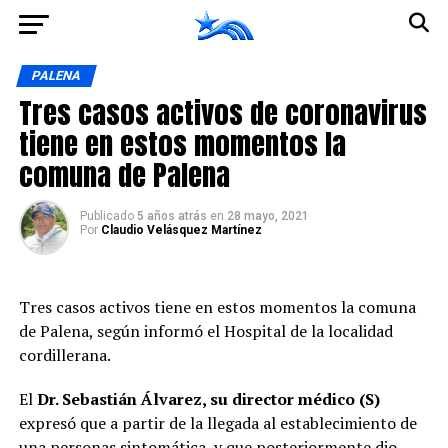
Ir a la versión móvil
PALENA
Tres casos activos de coronavirus
tiene en estos momentos la
comuna de Palena
Publicado
5 años atrás
en
28 mayo, 2021
Por
Claudio Velásquez Martínez
Tres casos activos tiene en estos momentos la comuna
de Palena, según informó el Hospital de la localidad
cordillerana.
El
Dr. Sebastián Álvarez, su director médico (S)
expresó que a partir de la llegada al establecimiento de
una personas sintomática, y que posteriormente dio