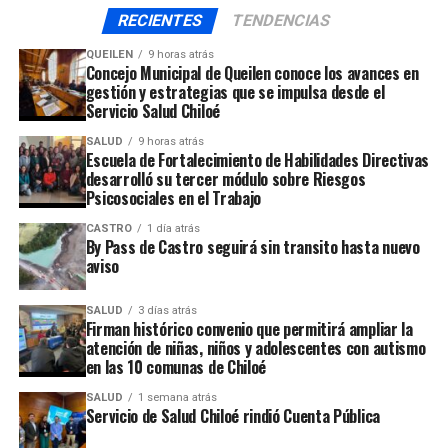
Reiteran la importancia vital que significa cuidarse del
RECIENTES
TENDENCIAS
coronavirus
QUEILEN
9 horas atrás
NO TE PIERDAS
Concejo Municipal de Queilen conoce los avances en
Comunas de Quellón y Quemchi retroceden en Plan Paso
gestión y estrategias que se impulsa desde el
a Paso
Servicio Salud Chiloé
SALUD
9 horas atrás
Escuela de Fortalecimiento de Habilidades Directivas
desarrolló su tercer módulo sobre Riesgos
Psicosociales en el Trabajo
CASTRO
1 día atrás
By Pass de Castro seguirá sin transito hasta nuevo
aviso
SALUD
3 días atrás
Firman histórico convenio que permitirá ampliar la
atención de niñas, niños y adolescentes con autismo
en las 10 comunas de Chiloé
SALUD
1 semana atrás
Servicio de Salud Chiloé rindió Cuenta Pública