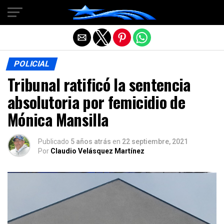
Salir de la versión móvil
POLICIAL
Tribunal ratificó la sentencia
absolutoria por femicidio de
Mónica Mansilla
Publicado
5 años atrás
en
22 septiembre, 2021
Por
Claudio Velásquez Martínez