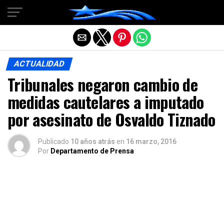
Salir de la versión móvil
ACTUALIDAD
Tribunales negaron cambio de
medidas cautelares a imputado
por asesinato de Osvaldo Tiznado
Publicado
10 años atrás
en
16 marzo, 2016
Por
Departamento de Prensa