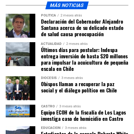
MÁS NOTICIAS
POLÍTICA
2 meses atrás
Declaración del Gobernador Alejandro
Santana acerca de su delicado estado
de salud causa preocupación
ACTUALIDAD
2 meses atrás
Últimos días para postular: Indespa
entrega inversión de hasta $20 millones
para impulsar la acuicultura de pequeña
escala en Chile
DIÓCESIS
3 meses atrás
Obispos llaman a recuperar la paz
social y el diálogo político en Chile
CASTRO
3 meses atrás
Equipo ECOH de la fiscalía de Los Lagos
investiga caso de homicidio en Castro
EDUCACIÓN
3 meses atrás
Estudiantes de la escuela Roberto White