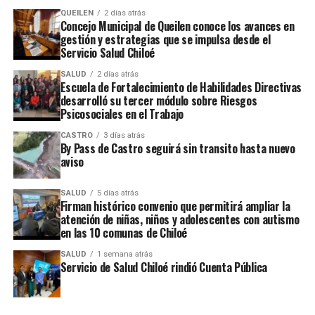
Alcaldesa de Ancud deberá declarar en el Tribunal
QUEILEN
2 días atrás
Electoral Regional
Concejo Municipal de Queilen conoce los avances en
gestión y estrategias que se impulsa desde el
NO TE PIERDAS
Servicio Salud Chiloé
Un robo sufrió el concejal y candidato a alcalde por
Castro Juan Eduardo Vera
SALUD
2 días atrás
Escuela de Fortalecimiento de Habilidades Directivas
desarrolló su tercer módulo sobre Riesgos
Psicosociales en el Trabajo
CASTRO
3 días atrás
By Pass de Castro seguirá sin transito hasta nuevo
aviso
SALUD
5 días atrás
Firman histórico convenio que permitirá ampliar la
atención de niñas, niños y adolescentes con autismo
en las 10 comunas de Chiloé
SALUD
1 semana atrás
Servicio de Salud Chiloé rindió Cuenta Pública