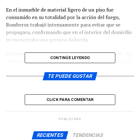
En el inmueble de material ligero de un piso fue
consumido en su totalidad por la acción del fuego,
Bomberos trabajó intensamente para evitar que se
propagara, confirmando que en el interior del domicilio
se encontraba una persona fallecida.
El hombre fue identificado con las iniciales V.A.A.M., de
CONTINÚE LEYENDO
70 años de edad, lo que fue corroborado por su hija, con
quien vivía en esa vivienda.
TE PUEDE GUSTAR
Del procedimiento se dio cuenta al Fiscal de turno,
quien dispuso la concurrencia del personal de la sección
de investigación policial de la Segunda comisaría de
CLICK PARA COMENTAR
Castro, junto a personal de Labocar de Puerto Montt,
para trabajos de su especialidad en el sitio del suceso.
PUBLICIDAD
ARTÍCULOS RELACIONADOS:
RECIENTES
TENDENCIAS
UP NEXT