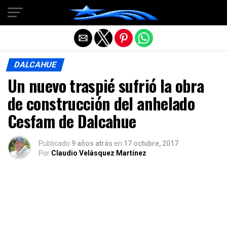
Salir de la versión móvil
DALCAHUE
Un nuevo traspié sufrió la obra
de construcción del anhelado
Cesfam de Dalcahue
Publicado
9 años atrás
en
17 octubre, 2017
Por
Claudio Velásquez Martínez