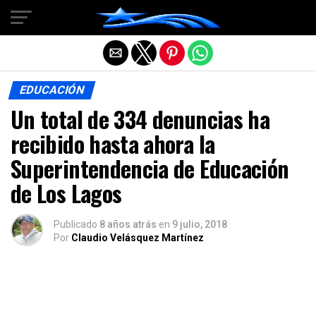
Salir de la versión móvil
EDUCACIÓN
Un total de 334 denuncias ha
recibido hasta ahora la
Superintendencia de Educación
de Los Lagos
Publicado
8 años atrás
en
9 julio, 2018
Por
Claudio Velásquez Martínez