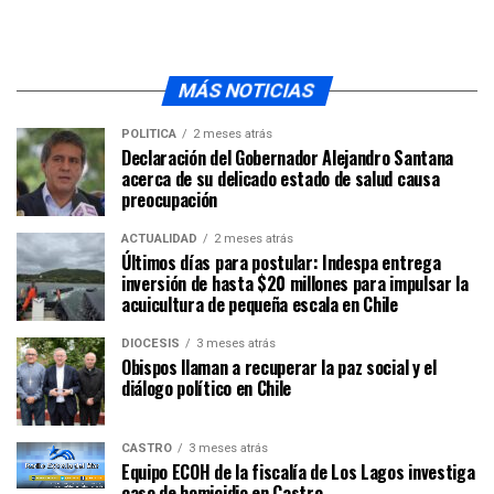
MÁS NOTICIAS
POLÍTICA
2 meses atrás
Declaración del Gobernador Alejandro Santana
acerca de su delicado estado de salud causa
preocupación
ACTUALIDAD
2 meses atrás
Últimos días para postular: Indespa entrega
inversión de hasta $20 millones para impulsar la
acuicultura de pequeña escala en Chile
DIÓCESIS
3 meses atrás
Obispos llaman a recuperar la paz social y el
diálogo político en Chile
CASTRO
3 meses atrás
Equipo ECOH de la fiscalía de Los Lagos investiga
caso de homicidio en Castro