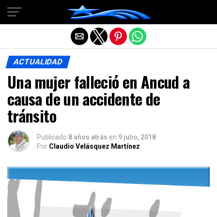
Salir de la versión móvil
ACTUALIDAD
Una mujer falleció en Ancud a
causa de un accidente de
tránsito
Publicado
8 años atrás
en
9 julio, 2018
Por
Claudio Velásquez Martínez