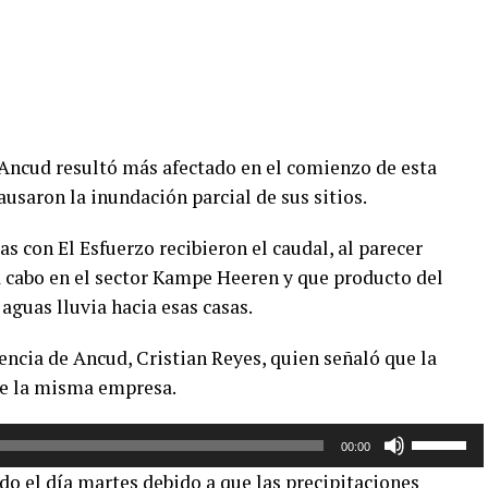
 Ancud resultó más afectado en el comienzo de esta
ausaron la inundación parcial de sus sitios.
s con El Esfuerzo recibieron el caudal, al parecer
a cabo en el sector Kampe Heeren y que producto del
guas lluvia hacia esas casas.
encia de Ancud, Cristian Reyes, quien señaló que la
de la misma empresa.
Utiliza
00:00
las
do el día martes debido a que las precipitaciones
teclas