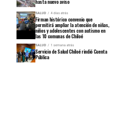
hasta nuevo aviso
SALUD
4 días atrás
Firman histórico convenio que
jo
permitirá ampliar la atención de niñas,
niños y adolescentes con autismo en
las 10 comunas de Chiloé
SALUD
1 semana atrás
Servicio de Salud Chiloé rindió Cuenta
jo
Pública