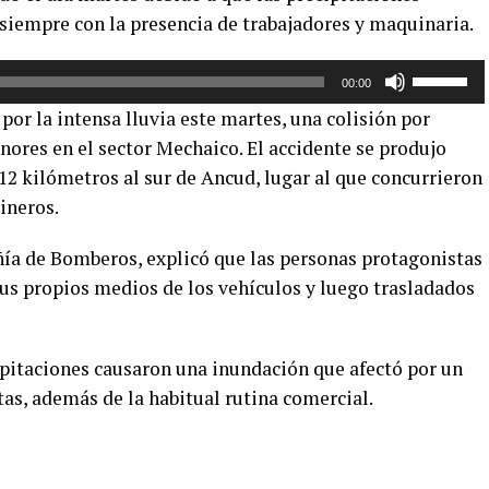
siempre con la presencia de trabajadores y maquinaria.
de
flecha
Utiliza
arriba/aba
00:00
las
para
por la intensa lluvia este martes, una colisión por
teclas
aumentar
nores en el sector Mechaico. El accidente se produjo
de
o
 12 kilómetros al sur de Ancud, lugar al que concurrieron
flecha
disminuir
arriba/aba
ineros.
el
para
volumen.
ñía de Bomberos, explicó que las personas protagonistas
aumentar
o
sus propios medios de los vehículos y luego trasladados
disminuir
el
volumen.
cipitaciones causaron una inundación que afectó por un
as, además de la habitual rutina comercial.