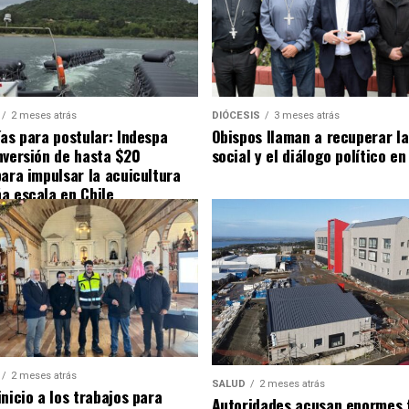
2 meses atrás
DIÓCESIS
3 meses atrás
ías para postular: Indespa
Obispos llaman a recuperar la
nversión de hasta $20
social y el diálogo político en
para impulsar la acuicultura
a escala en Chile
2 meses atrás
SALUD
2 meses atrás
nicio a los trabajos para
Autoridades acusan enormes 