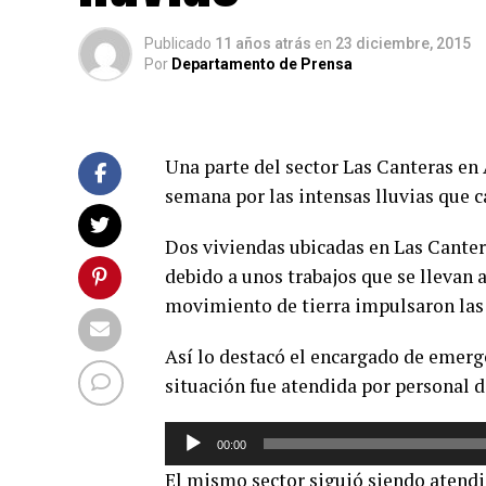
Publicado
11 años atrás
en
23 diciembre, 2015
Por
Departamento de Prensa
Una parte del sector Las Canteras en
semana por las intensas lluvias que c
Dos viviendas ubicadas en Las Cantera
debido a unos trabajos que se llevan 
movimiento de tierra impulsaron las a
Así lo destacó el encargado de emerg
situación fue atendida por personal 
Reproductor
00:00
de
El mismo sector siguió siendo atendi
audio