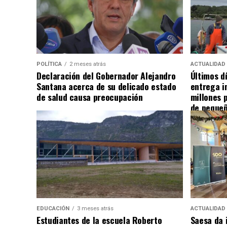
POLÍTICA
2 meses atrás
ACTUALIDAD
Declaración del Gobernador Alejandro
Últimos d
Santana acerca de su delicado estado
entrega i
de salud causa preocupación
millones 
de pequeñ
EDUCACIÓN
3 meses atrás
ACTUALIDAD
Estudiantes de la escuela Roberto
Saesa da i