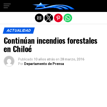
Salir de la versión móvil
ACTUALIDAD
Continúan incendios forestales
en Chiloé
Publicado
10 años atrás
en
28 marzo, 2016
Por
Departamento de Prensa