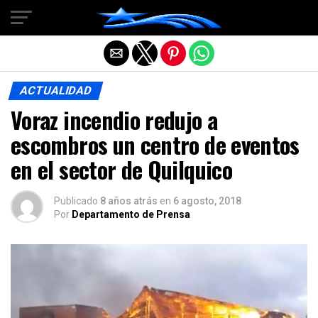
Salir de la versión móvil
ACTUALIDAD
Voraz incendio redujo a
escombros un centro de eventos
en el sector de Quilquico
Publicado
8 años atrás
en
6 agosto, 2018
Por
Departamento de Prensa