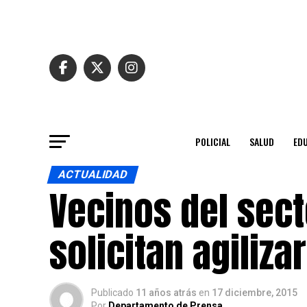
POLICIAL
SALUD
ED
ACTUALIDAD
Vecinos del sec
solicitan agiliza
Publicado
11 años atrás
en
17 diciembre, 2015
Por
Departamento de Prensa