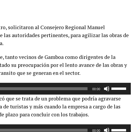
ro, solicitaron al Consejero Regional Manuel
e las autoridades pertinentes, para agilizar las obras de
a.
te, tanto vecinos de Gamboa como dirigentes de la
ado su preocupación por el lento avance de las obras y
ansito que se generan en el sector.
Utiliza
00:00
las
icó que se trata de un problema que podría agravarse
teclas
da de turistas y más cuando la empresa a cargo de las
de
e plazo para concluir con los trabajos.
flecha
arriba/aba
Utiliza
para
00:00