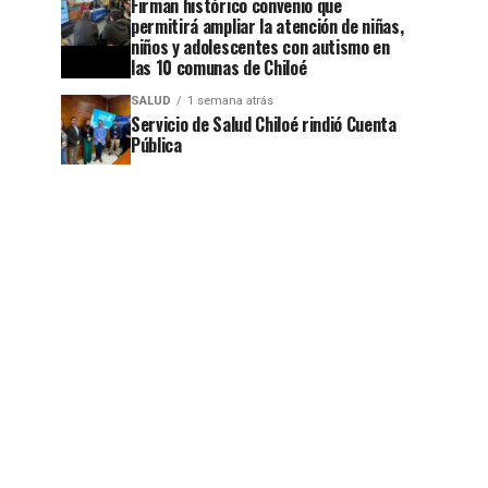
Firman histórico convenio que
permitirá ampliar la atención de niñas,
niños y adolescentes con autismo en
las 10 comunas de Chiloé
SALUD
1 semana atrás
jo
Servicio de Salud Chiloé rindió Cuenta
Pública