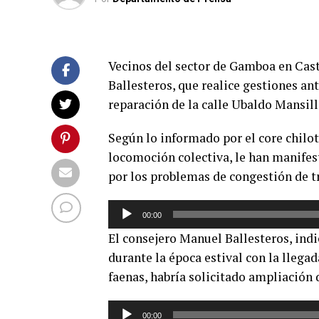
Vecinos del sector de Gamboa en Cast
Ballesteros, que realice gestiones ant
reparación de la calle Ubaldo Mansill
Según lo informado por el core chilo
locomoción colectiva, le han manifest
por los problemas de congestión de tr
Reproductor
00:00
de
El consejero Manuel Ballesteros, ind
audio
durante la época estival con la llega
faenas, habría solicitado ampliación d
Reproductor
00:00