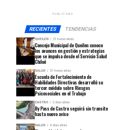
PUBLICIDAD
RECIENTES
TENDENCIAS
QUEILEN
21 horas atrás
Concejo Municipal de Queilen conoce
los avances en gestión y estrategias
que se impulsa desde el Servicio Salud
Chiloé
SALUD
21 horas atrás
Escuela de Fortalecimiento de
Habilidades Directivas desarrolló su
tercer módulo sobre Riesgos
Psicosociales en el Trabajo
CASTRO
2 días atrás
By Pass de Castro seguirá sin transito
hasta nuevo aviso
jo
SALUD
4 días atrás