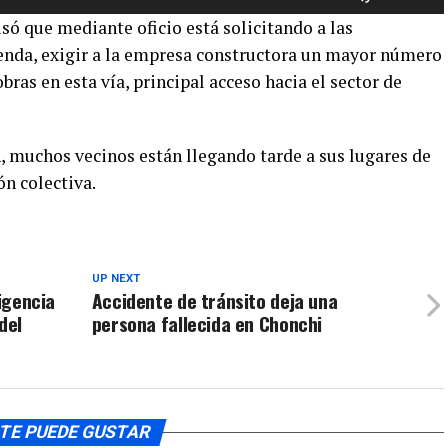
las
aumentar
só que mediante oficio está solicitando a las
teclas
o
ienda, exigir a la empresa constructora un mayor número
de
disminuir
bras en esta vía, principal acceso hacia el sector de
flecha
el
arriba/aba
volumen.
para
, muchos vecinos están llegando tarde a sus lugares de
aumentar
o
ón colectiva.
disminuir
el
volumen.
UP NEXT
ligencia
Accidente de tránsito deja una
del
persona fallecida en Chonchi
TE PUEDE GUSTAR