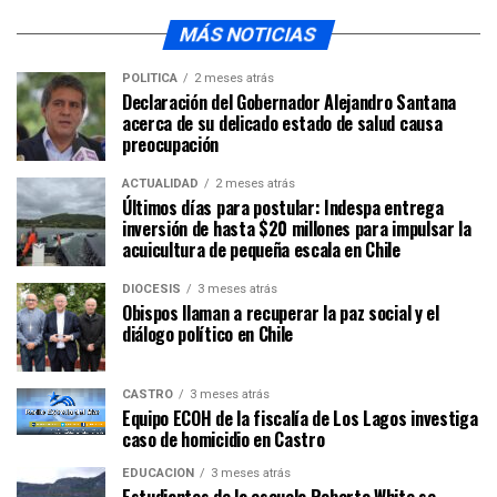
MÁS NOTICIAS
POLÍTICA
2 meses atrás
Declaración del Gobernador Alejandro Santana
acerca de su delicado estado de salud causa
preocupación
ACTUALIDAD
2 meses atrás
Últimos días para postular: Indespa entrega
inversión de hasta $20 millones para impulsar la
acuicultura de pequeña escala en Chile
DIÓCESIS
3 meses atrás
Obispos llaman a recuperar la paz social y el
diálogo político en Chile
CASTRO
3 meses atrás
Equipo ECOH de la fiscalía de Los Lagos investiga
caso de homicidio en Castro
EDUCACIÓN
3 meses atrás
Estudiantes de la escuela Roberto White se