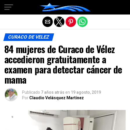
Salir de la versión móvil
CURACO DE VELEZ
84 mujeres de Curaco de Vélez
accedieron gratuitamente a
examen para detectar cáncer de
mama
Publicado
7 años atrás
en
19 agosto, 2019
Por
Claudio Velásquez Martínez