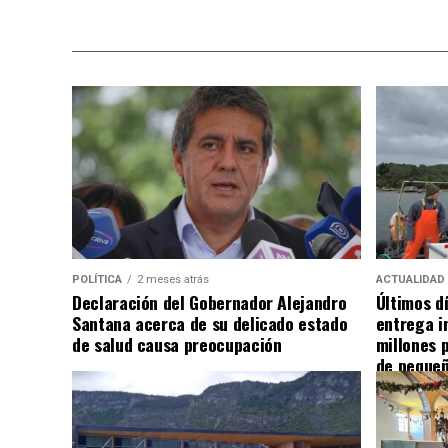
POLÍTICA
2 meses atrás
ACTUALIDAD
Declaración del Gobernador Alejandro
Últimos d
Santana acerca de su delicado estado
entrega i
de salud causa preocupación
millones 
de pequeñ