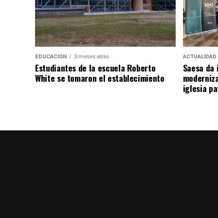
EDUCACIÓN
3 meses atrás
ACTUALIDAD
Estudiantes de la escuela Roberto
Saesa da i
White se tomaron el establecimiento
moderniza
iglesia pa