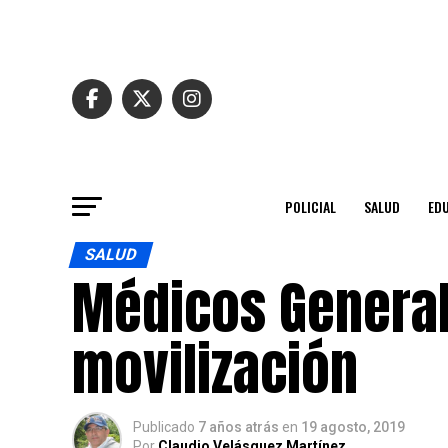
POLICIAL
SALUD
ED
SALUD
Médicos General
movilización
Publicado
7 años atrás
en
19 agosto, 2019
Por
Claudio Velásquez Martínez