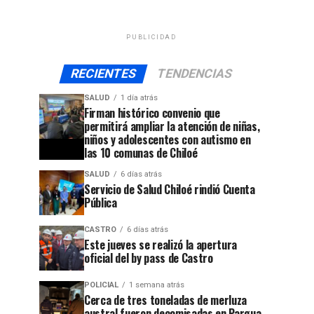
PUBLICIDAD
RECIENTES
TENDENCIAS
SALUD
1 día atrás
Firman histórico convenio que
permitirá ampliar la atención de niñas,
niños y adolescentes con autismo en
las 10 comunas de Chiloé
SALUD
6 días atrás
Servicio de Salud Chiloé rindió Cuenta
Pública
CASTRO
6 días atrás
Este jueves se realizó la apertura
oficial del by pass de Castro
POLICIAL
1 semana atrás
Cerca de tres toneladas de merluza
austral fueron decomisadas en Pargua