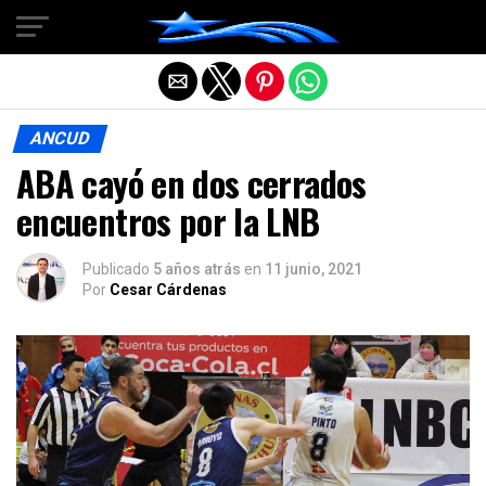
Salir de la versión móvil
ANCUD
ABA cayó en dos cerrados
encuentros por la LNB
Publicado
5 años atrás
en
11 junio, 2021
Por
Cesar Cárdenas