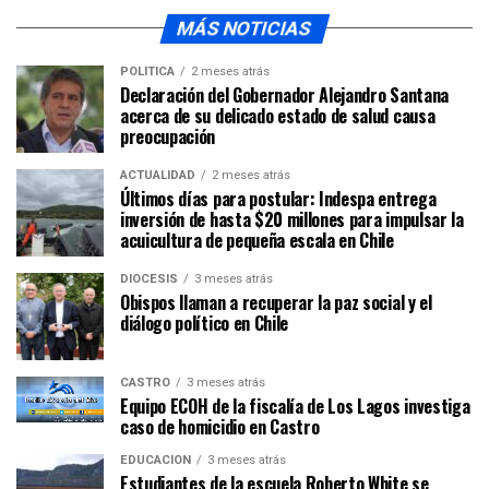
MÁS NOTICIAS
POLÍTICA
2 meses atrás
Declaración del Gobernador Alejandro Santana
acerca de su delicado estado de salud causa
preocupación
ACTUALIDAD
2 meses atrás
Últimos días para postular: Indespa entrega
inversión de hasta $20 millones para impulsar la
acuicultura de pequeña escala en Chile
DIÓCESIS
3 meses atrás
Obispos llaman a recuperar la paz social y el
diálogo político en Chile
CASTRO
3 meses atrás
Equipo ECOH de la fiscalía de Los Lagos investiga
caso de homicidio en Castro
EDUCACIÓN
3 meses atrás
Estudiantes de la escuela Roberto White se