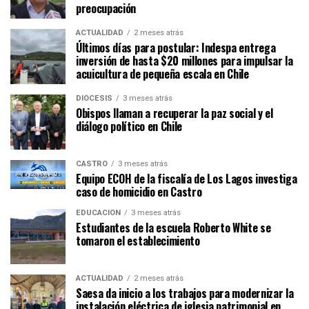
preocupación
ACTUALIDAD
2 meses atrás
Últimos días para postular: Indespa entrega
inversión de hasta $20 millones para impulsar la
acuicultura de pequeña escala en Chile
DIÓCESIS
3 meses atrás
Obispos llaman a recuperar la paz social y el
diálogo político en Chile
CASTRO
3 meses atrás
Equipo ECOH de la fiscalía de Los Lagos investiga
caso de homicidio en Castro
EDUCACIÓN
3 meses atrás
Estudiantes de la escuela Roberto White se
tomaron el establecimiento
ACTUALIDAD
2 meses atrás
Saesa da inicio a los trabajos para modernizar la
instalación eléctrica de iglesia patrimonial en