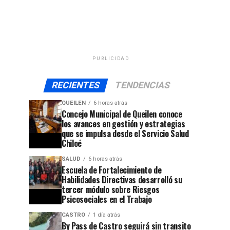
PUBLICIDAD
RECIENTES
TENDENCIAS
QUEILEN
6 horas atrás
Concejo Municipal de Queilen conoce
los avances en gestión y estrategias
que se impulsa desde el Servicio Salud
Chiloé
SALUD
6 horas atrás
Escuela de Fortalecimiento de
Habilidades Directivas desarrolló su
tercer módulo sobre Riesgos
Psicosociales en el Trabajo
CASTRO
1 día atrás
By Pass de Castro seguirá sin transito