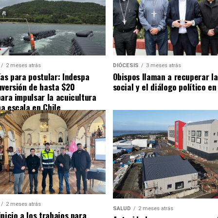
2 meses atrás
DIÓCESIS
3 meses atrás
ías para postular: Indespa
Obispos llaman a recuperar la
nversión de hasta $20
social y el diálogo político en
para impulsar la acuicultura
a escala en Chile
2 meses atrás
SALUD
2 meses atrás
nicio a los trabajos para