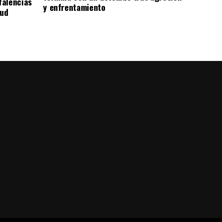
falencias
y enfrentamiento
lud