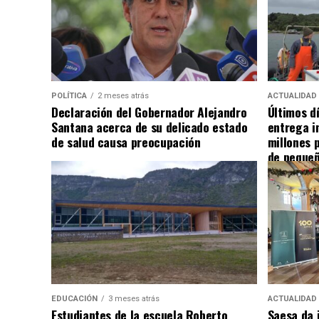
POLÍTICA
2 meses atrás
ACTUALIDAD
Declaración del Gobernador Alejandro
Últimos d
Santana acerca de su delicado estado
entrega i
de salud causa preocupación
millones 
de pequeñ
EDUCACIÓN
3 meses atrás
ACTUALIDAD
Estudiantes de la escuela Roberto
Saesa da i