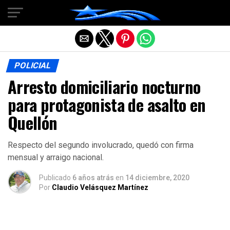
Salir de la versión móvil
POLICIAL
Arresto domiciliario nocturno
para protagonista de asalto en
Quellón
Respecto del segundo involucrado, quedó con firma
mensual y arraigo nacional.
Publicado
6 años atrás
en
14 diciembre, 2020
Por
Claudio Velásquez Martínez