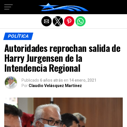
Salir de la versión móvil
POLÍTICA
Autoridades reprochan salida de
Harry Jurgensen de la
Intendencia Regional
Publicado
6 años atrás
en
14 enero, 2021
Por
Claudio Velásquez Martínez