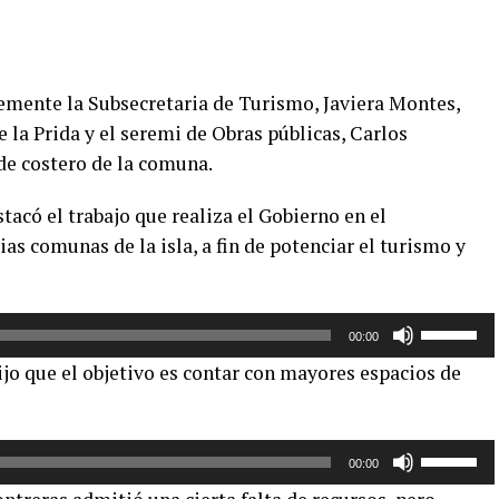
temente la Subsecretaria de Turismo, Javiera Montes,
 la Prida y el seremi de Obras públicas, Carlos
rde costero de la comuna.
tacó el trabajo que realiza el Gobierno en el
as comunas de la isla, a fin de potenciar el turismo y
Utiliza
00:00
las
dijo que el objetivo es contar con mayores espacios de
teclas
de
flecha
Utiliza
arriba/aba
00:00
las
para