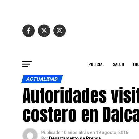
POLICIAL
SALUD
ED
ACTUALIDAD
Autoridades visi
costero en Dalc
Publicado
10 años atrás
en
19 agosto, 2016
Por
Departamento de Prensa