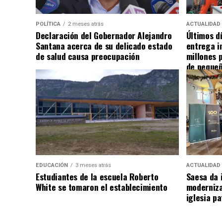
POLÍTICA
2 meses atrás
ACTUALIDAD
Declaración del Gobernador Alejandro
Últimos d
Santana acerca de su delicado estado
entrega i
de salud causa preocupación
millones 
de pequeñ
EDUCACIÓN
3 meses atrás
ACTUALIDAD
Estudiantes de la escuela Roberto
Saesa da i
White se tomaron el establecimiento
moderniza
iglesia pa