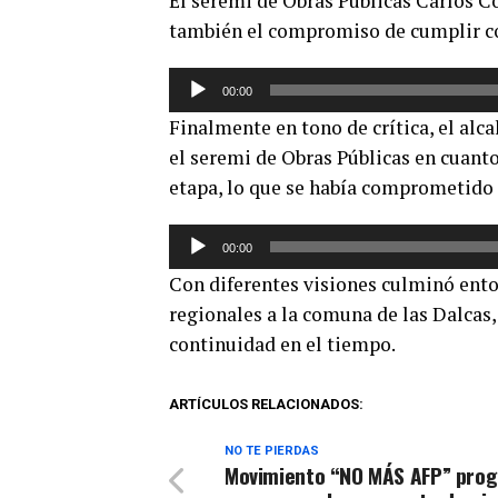
El seremi de Obras Publicas Carlos Co
audio
también el compromiso de cumplir co
Reproductor
00:00
de
Finalmente en tono de crítica, el alc
audio
el seremi de Obras Públicas en cuanto
etapa, lo que se había comprometido
Reproductor
00:00
de
Con diferentes visiones culminó enton
audio
regionales a la comuna de las Dalcas,
continuidad en el tiempo.
ARTÍCULOS RELACIONADOS:
NO TE PIERDAS
Movimiento “NO MÁS AFP” pro