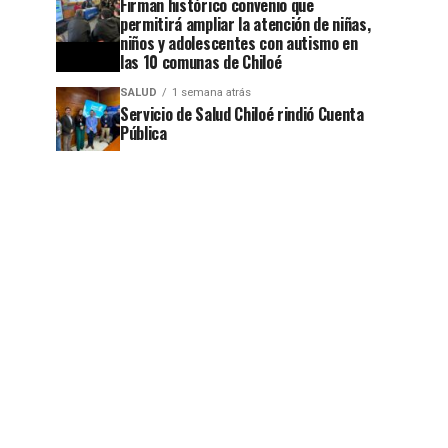
Firman histórico convenio que
permitirá ampliar la atención de niñas,
niños y adolescentes con autismo en
las 10 comunas de Chiloé
jo
SALUD
1 semana atrás
Servicio de Salud Chiloé rindió Cuenta
Pública
jo
jo