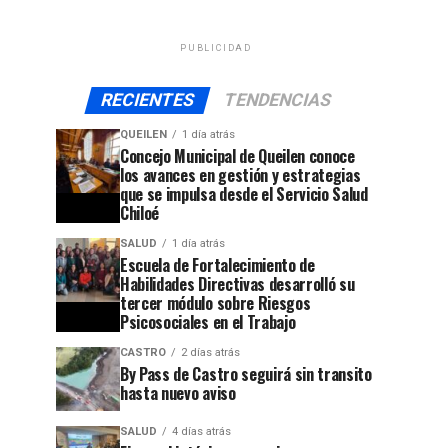
PUBLICIDAD
RECIENTES
TENDENCIAS
QUEILEN
1 día atrás
Concejo Municipal de Queilen conoce
los avances en gestión y estrategias
que se impulsa desde el Servicio Salud
Chiloé
SALUD
1 día atrás
Escuela de Fortalecimiento de
Habilidades Directivas desarrolló su
tercer módulo sobre Riesgos
Psicosociales en el Trabajo
CASTRO
2 días atrás
By Pass de Castro seguirá sin transito
hasta nuevo aviso
jo
SALUD
4 días atrás