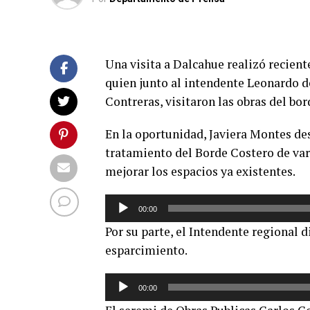
Una visita a Dalcahue realizó recien
quien junto al intendente Leonardo de
Contreras, visitaron las obras del bo
En la oportunidad, Javiera Montes des
tratamiento del Borde Costero de vari
mejorar los espacios ya existentes.
Reproductor
00:00
de
Por su parte, el Intendente regional 
audio
esparcimiento.
Reproductor
00:00
de