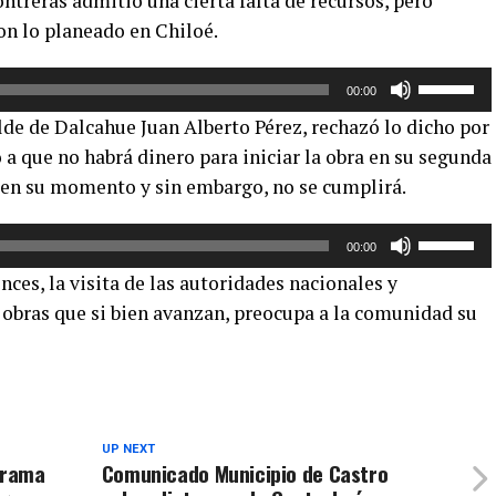
ntreras admitió una cierta falta de recursos, pero
teclas
aumentar
n lo planeado en Chiloé.
de
o
flecha
disminuir
Utiliza
arriba/aba
el
00:00
las
para
volumen.
alde de Dalcahue Juan Alberto Pérez, rechazó lo dicho por
teclas
aumentar
 a que no habrá dinero para iniciar la obra en su segunda
de
o
 en su momento y sin embargo, no se cumplirá.
flecha
disminuir
arriba/aba
el
Utiliza
para
volumen.
00:00
las
aumentar
ces, la visita de las autoridades nacionales y
teclas
o
 obras que si bien avanzan, preocupa a la comunidad su
de
disminuir
flecha
el
arriba/aba
volumen.
para
aumentar
o
UP NEXT
grama
Comunicado Municipio de Castro
disminuir