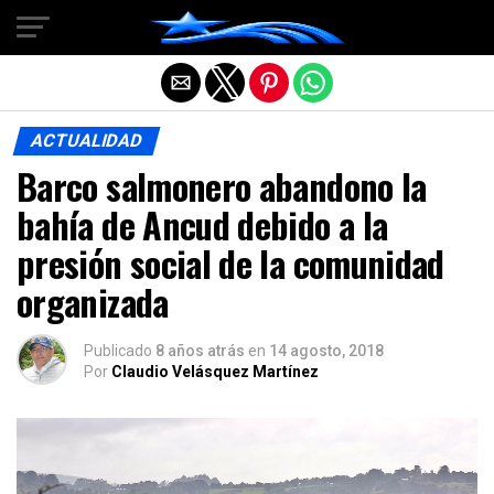
Salir de la versión móvil
ACTUALIDAD
Barco salmonero abandono la
bahía de Ancud debido a la
presión social de la comunidad
organizada
Publicado
8 años atrás
en
14 agosto, 2018
Por
Claudio Velásquez Martínez