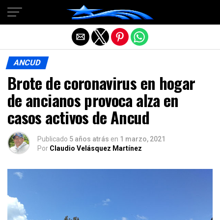
Salir de la versión móvil
ANCUD
Brote de coronavirus en hogar
de ancianos provoca alza en
casos activos de Ancud
Publicado
5 años atrás
en
1 marzo, 2021
Por
Claudio Velásquez Martínez